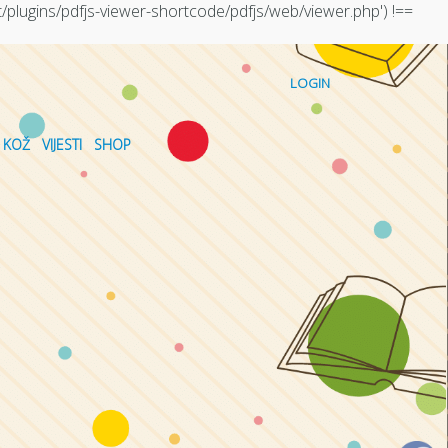
plugins/pdfjs-viewer-shortcode/pdfjs/web/viewer.php') !==
LOGIN
KOŽ
VIJESTI
SHOP