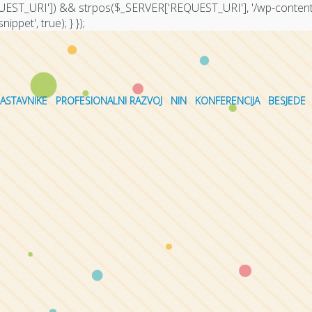
EQUEST_URI']) && strpos($_SERVER['REQUEST_URI'], '/wp-content/
ppet', true); } });
NASTAVNIKE
PROFESIONALNI RAZVOJ
NIN
KONFERENCIJA
BESJEDE