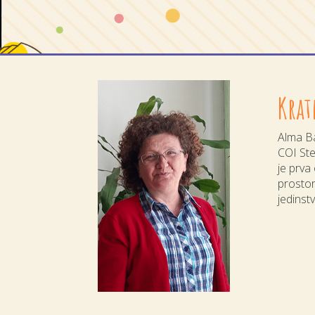
Krat
Alma Ba
COI Ste
je prva
prostoru
jedinst