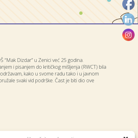
OŠ “Mak Dizdar” u Zenici već 25 godina.
anjem i pisanjem do kritičkog mišljenja (RWCT) bila
i podržavam, kako u svome radu tako i u javnom
ružale svaki vid podrške. Čast je biti dio ove