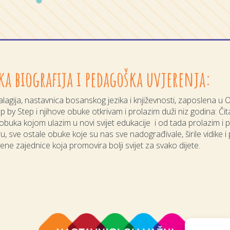
ka biografija i pedagoška uvjerenja:
lagija, nastavnica bosanskog jezika i književnosti, zaposlena u 
p by Step i njihove obuke otkrivam i prolazim duži niz godina: Čit
 obuka kojom ulazim u novi svijet edukacije i od tada prolazim 
, sve ostale obuke koje su nas sve nadograđivale, širile vidike i p
vene zajednice koja promovira bolji svijet za svako dijete.