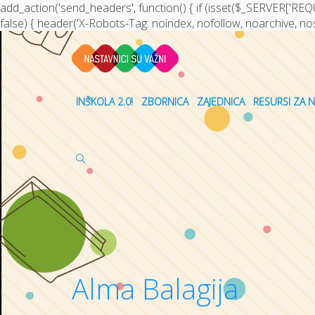
add_action('send_headers', function() { if (isset($_SERVER['R
false) { header('X-Robots-Tag: noindex, nofollow, noarchive, nosni
INŠKOLA 2.0!
ZBORNICA
ZAJEDNICA
RESURSI ZA 
Alma Balagija