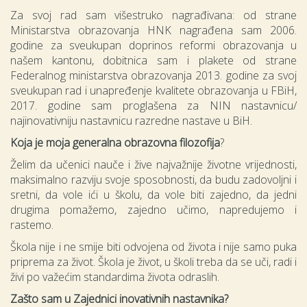
Za svoj rad sam višestruko nagrađivana: od strane
Ministarstva obrazovanja HNK nagrađena sam 2006.
godine za sveukupan doprinos reformi obrazovanja u
našem kantonu, dobitnica sam i plakete od strane
Federalnog ministarstva obrazovanja 2013. godine za svoj
sveukupan rad i unapređenje kvalitete obrazovanja u FBiH,
2017. godine sam proglašena za NIN nastavnicu/
najinovativniju nastavnicu razredne nastave u BiH.
Koja je moja generalna obrazovna filozofija
?
Želim da učenici nauče i žive najvažnije životne vrijednosti,
maksimalno razviju svoje sposobnosti, da budu zadovoljni i
sretni, da vole ići u školu, da vole biti zajedno, da jedni
drugima pomažemo, zajedno učimo, napredujemo i
rastemo.
Škola nije i ne smije biti odvojena od života i nije samo puka
priprema za život. Škola je život, u školi treba da se uči, radi i
živi po važećim standardima života odraslih.
Zašto sam u Zajednici inovativnih nastavnika?