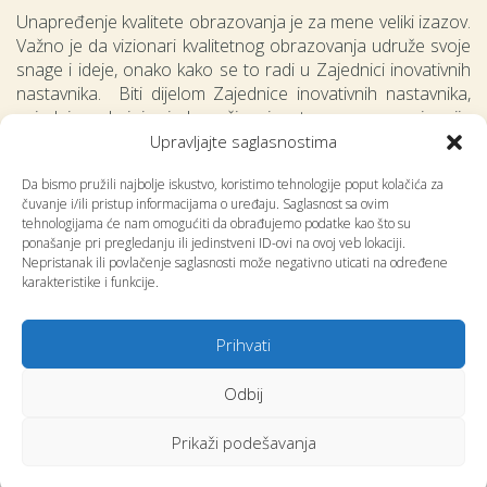
Unapređenje kvalitete obrazovanja je za mene veliki izazov.
Važno je da vizionari kvalitetnog obrazovanja udruže svoje
snage i ideje, onako kako se to radi u Zajednici inovativnih
nastavnika. Biti dijelom Zajednice inovativnih nastavnika,
zajednice u kojoj zajedno učimo i rastemo, za mene je prije
svega čast i ogromno zadovoljstvo.
Upravljajte saglasnostima
Da bismo pružili najbolje iskustvo, koristimo tehnologije poput kolačića za
čuvanje i/ili pristup informacijama o uređaju. Saglasnost sa ovim
tehnologijama će nam omogućiti da obrađujemo podatke kao što su
ponašanje pri pregledanju ili jedinstveni ID-ovi na ovoj veb lokaciji.
Nepristanak ili povlačenje saglasnosti može negativno uticati na određene
karakteristike i funkcije.
Prihvati
Odbij
COPYRIGHT © 2023 CENTAR ZA OBRAZOVNE INCIJATIVE STEP BY STEP
Prikaži podešavanja
TOP