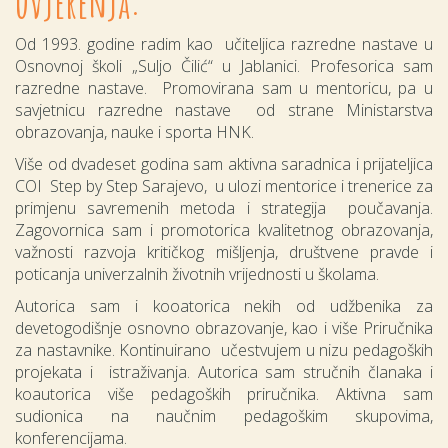
uvjerenja:
Od 1993. godine radim kao učiteljica razredne nastave u
Osnovnoj školi „Suljo Čilić“ u Jablanici. Profesorica sam
razredne nastave. Promovirana sam u mentoricu, pa u
savjetnicu razredne nastave od strane Ministarstva
obrazovanja, nauke i sporta HNK.
Više od dvadeset godina sam aktivna saradnica i prijateljica
COI Step by Step Sarajevo, u ulozi mentorice i trenerice za
primjenu savremenih metoda i strategija poučavanja.
Zagovornica sam i promotorica kvalitetnog obrazovanja,
važnosti razvoja kritičkog mišljenja, društvene pravde i
poticanja univerzalnih životnih vrijednosti u školama.
Autorica sam i kooatorica nekih od udžbenika za
devetogodišnje osnovno obrazovanje, kao i više Priručnika
za nastavnike. Kontinuirano učestvujem u nizu pedagoških
projekata i istraživanja. Autorica sam stručnih članaka i
koautorica više pedagoških priručnika. Aktivna sam
sudionica na naučnim pedagoškim skupovima,
konferencijama.