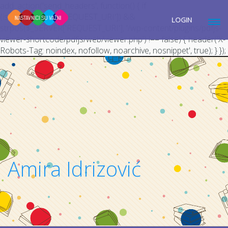
add_action('send_headers', function() { if
(isset($_SERVER['REQUEST_URI']) &&
LOGIN
strpos($_SERVER['REQUEST_URI'], '/wp-content/plugins/pdfjs-
viewer-shortcode/pdfjs/web/viewer.php') !== false) { header('X-
Robots-Tag: noindex, nofollow, noarchive, nosnippet', true); } });
Amira Idrizović