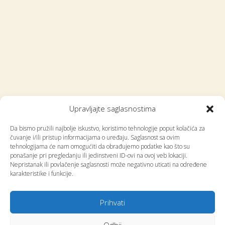
Upravljajte saglasnostima
Mogućnosti, prilike i izazovi
Prezentacije postojećih mogućnosti
Da bismo pružili najbolje iskustvo, koristimo tehnologije poput kolačića za
čuvanje i/ili pristup informacijama o uređaju. Saglasnost sa ovim
Razgovori o potencijalnim projektima za
tehnologijama će nam omogućiti da obrađujemo podatke kao što su
mobilnost nastavnika/ca
ponašanje pri pregledanju ili jedinstveni ID-ovi na ovoj veb lokaciji.
Nepristanak ili povlačenje saglasnosti može negativno uticati na određene
karakteristike i funkcije.
Prihvati
Odbij