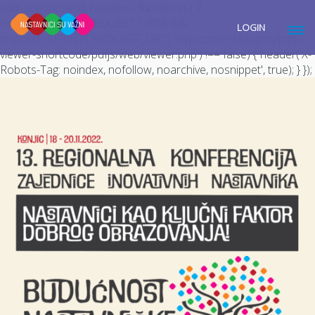
add_action('send_headers', function() { if
(isset($_SERVER['REQUEST_URI']) &&
LOGIN
strpos($_SERVER['REQUEST_URI'], '/wp-content/plugins/pdfjs-
viewer-shortcode/pdfjs/web/viewer.php') !== false) { header('X-
Robots-Tag: noindex, nofollow, noarchive, nosnippet', true); } });