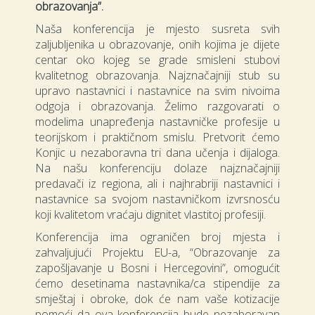
obrazovanja”.
Naša konferencija je mjesto susreta svih
zaljubljenika u obrazovanje, onih kojima je dijete
centar oko kojeg se grade smisleni stubovi
kvalitetnog obrazovanja. Najznačajniji stub su
upravo nastavnici i nastavnice na svim nivoima
odgoja i obrazovanja. Želimo razgovarati o
modelima unapređenja nastavničke profesije u
teorijskom i praktičnom smislu. Pretvorit ćemo
Konjic u nezaboravna tri dana učenja i dijaloga.
Na našu konferenciju dolaze najznačajniji
predavači iz regiona, ali i najhrabriji nastavnici i
nastavnice sa svojom nastavničkom izvrsnosću
koji kvalitetom vraćaju dignitet vlastitoj profesiji.
Konferencija ima ograničen broj mjesta i
zahvaljujući Projektu EU-a, “Obrazovanje za
zapošljavanje u Bosni i Hercegovini”, omogućit
ćemo desetinama nastavnika/ca stipendije za
smještaj i obroke, dok će nam vaše kotizacije
pomoći da ova konferencija bude nezaboravan