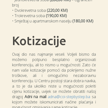
broj
• Dvokrevetna soba
(220,00 KM)
• Trokrevetna soba
(190,00 KM)
• Smještaj u apartmanskom naselju
(180,00 KM)
Kotizacije
Ovaj dio nas najmanje veseli. Voljeli bismo da
možemo potpuno besplatno organizovati
konferenciju, ali to nismo u mogućnosti. Zato će
nam vaše kotizacije pomoći da pokrijemo nužne
troškove, ali i omogućimo nezaboravnu
konferenciju. U Centru postoji stara dobra navika,
a to je da ukoliko niste u mogućnosti pokriti
cijenu kotizacije, uvijek se možete obratiti našoj
dragoj
Adni na mail
adna@coi-stepbystep.ba
sa
kojom možete iskomunicirati načine plaćanja i
mogućnost otpisivanja same kotizacije.