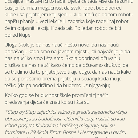
učiteljice i nastavnici to rade. Djeca će tada više da razumiju
čas jer će imati mogućnost da svaki robot bude pored
klupe i sa prijateljem koji sjedi u klupi moći će da tom robotu
napišu pitanje u vezi lekcije ili zadatka koje rade i taj robot
će im objasniti lekciju ili zadatak. Po jedan robot će biti
pored klupe.
Uloga škole je da nas nauči nešto novo, da nas nauči
ponašanju kada smo na javnom mjestu, ali najvažnije je da
nas nauči ko smo i šta smo. Škola doprinosi očuvanju
društva da nas nauči kako ćemo da očuvamo društvo, da
se trudimo da to prijateljstvo traje dugo, da nas nauči kako
da se ponašamo prema prijatelju u situaciji kada mu je
teško (da ga podržimo i da budemo uz njega/nju).
Koliko god se budućnost škole promijeni tj.način
predavanja djeca će znati ko su i šta su.
*Step by Step zajednici važno je graditi zajedničku viziju
obrazovanja za budućnost. Učenički eseji nastali su kao
ishod posjeta Klubovima kritičkog mišljenja, koji su
formirani u 29 škola širom Bosne i Hercegovine u okviru