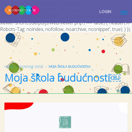
add_action('send_headers', function() { if
(isset($_SERVER['REQUEST_URI']) &&
LOGIN
strpos($_SERVER['REQUEST_URI'], '/wp-content/plugins/pdfjs-
viewer-shortcode/pdfjs/web/viewer.php') !== false) { header('X-
Robots-Tag: noindex, nofollow, noarchive, nosnippet', true); } });
HOME
NAJNOVIJE VIJESTI
MOJA ŠKOLA BUDUĆNOSTI￼
Moja škola budućnosti￼