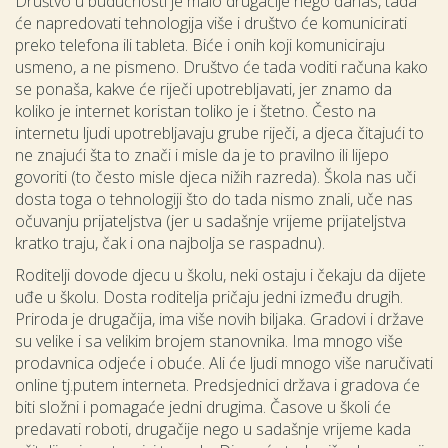
Društvo u budućnosti je malo drugačije nego danas, tada
će napredovati tehnologija više i društvo će komunicirati
preko telefona ili tableta. Biće i onih koji komuniciraju
usmeno, a ne pismeno. Društvo će tada voditi računa kako
se ponaša, kakve će riječi upotrebljavati, jer znamo da
koliko je internet koristan toliko je i štetno. Često na
internetu ljudi upotrebljavaju grube riječi, a djeca čitajući to
ne znajući šta to znači i misle da je to pravilno ili lijepo
govoriti (to često misle djeca nižih razreda). Škola nas uči
dosta toga o tehnologiji što do tada nismo znali, uče nas
očuvanju prijateljstva (jer u sadašnje vrijeme prijateljstva
kratko traju, čak i ona najbolja se raspadnu).
Roditelji dovode djecu u školu, neki ostaju i čekaju da dijete
uđe u školu. Dosta roditelja pričaju jedni između drugih.
Priroda je drugačija, ima više novih biljaka. Gradovi i države
su velike i sa velikim brojem stanovnika. Ima mnogo više
prodavnica odjeće i obuće. Ali će ljudi mnogo više naručivati
online tj.putem interneta. Predsjednici država i gradova će
biti složni i pomagaće jedni drugima. Časove u školi će
predavati roboti, drugačije nego u sadašnje vrijeme kada