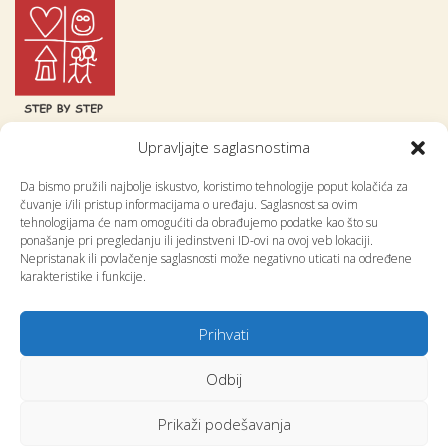
Upravljajte saglasnostima
Centar za obrazovne incijative
Da bismo pružili najbolje iskustvo, koristimo tehnologije poput kolačića za
Step by Step
čuvanje i/ili pristup informacijama o uređaju. Saglasnost sa ovim
Kralja Tvrtka 1, 71 000 Sarajevo
tehnologijama će nam omogućiti da obrađujemo podatke kao što su
Tel. +387 33 66 76 73
ponašanje pri pregledanju ili jedinstveni ID-ovi na ovoj veb lokaciji.
Nepristanak ili povlačenje saglasnosti može negativno uticati na određene
Fax. +387 33 26 79 90
karakteristike i funkcije.
E-mail.
office@coi-stepbystep.ba
www.sbs.ba
Prihvati
Odbij
COPYRIGHT © 2023 CENTAR ZA OBRAZOVNE INCIJATIVE STEP BY STEP
Prikaži podešavanja
TOP