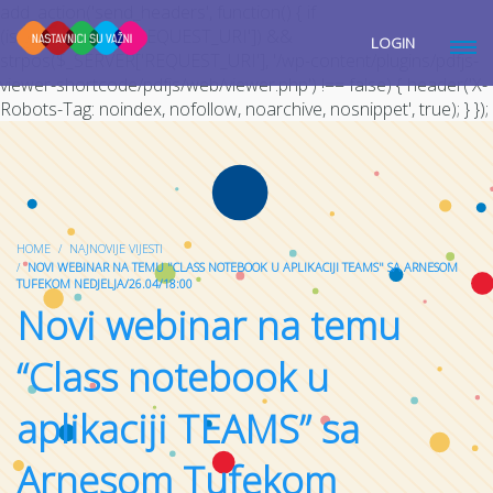
add_action('send_headers', function() { if
(isset($_SERVER['REQUEST_URI']) &&
LOGIN
strpos($_SERVER['REQUEST_URI'], '/wp-content/plugins/pdfjs-
viewer-shortcode/pdfjs/web/viewer.php') !== false) { header('X-
Robots-Tag: noindex, nofollow, noarchive, nosnippet', true); } });
HOME
NAJNOVIJE VIJESTI
NOVI WEBINAR NA TEMU "CLASS NOTEBOOK U APLIKACIJI TEAMS" SA ARNESOM
TUFEKOM NEDJELJA/26.04/18:00
Novi webinar na temu
“Class notebook u
aplikaciji TEAMS” sa
Arnesom Tufekom