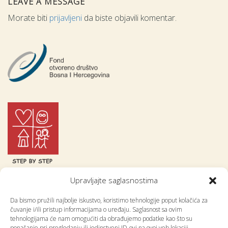
LEAVE A MESSAGE
Morate biti
prijavljeni
da biste objavili komentar.
Upravljajte saglasnostima
Centar za obrazovne incijative
Da bismo pružili najbolje iskustvo, koristimo tehnologije poput kolačića za
Step by Step
čuvanje i/ili pristup informacijama o uređaju. Saglasnost sa ovim
Kralja Tvrtka 1, 71 000 Sarajevo
tehnologijama će nam omogućiti da obrađujemo podatke kao što su
ponašanje pri pregledanju ili jedinstveni ID-ovi na ovoj veb lokaciji.