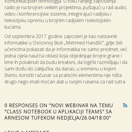
Komunikacijskih tehnologija. U toku ranijeg zaposlenja
radio je na brojnim velikim projektima, puštajući u rad audio,
video i konferencijske sisteme, integrirajući radijsku i
televizijsku opremu u brojnim radijskim i televizijskim
kućama.
Od septembra 2017. godine zaposlen je kao nastavnik
informatike u Osnovnoj školi „Mehmed Handžić“, gdje želi
učenicima pokazati da je informatika ne samo predmet, već
jedna cijela naučna oblast koja objedinjuje brojne grane i
time ih potaknuti da budu kreativni, da logički razmišljaju i da
sami dođu do zaključka; da danas, u vremenu u kojem
živimo, koristiti računar sa pratećim elementima nije ništa
drugo nego imati moćan alat u svojim rukama za rad sutra.
0 RESPONSES ON "NOVI WEBINAR NA TEMU
"CLASS NOTEBOOK U APLIKACIJI TEAMS" SA
ARNESOM TUFEKOM NEDJELJA/26.04/18:00"